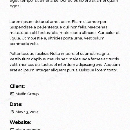
eget, tempor sit amet ante. Donec eu lib ero sit amet quam
eges.
Lorem ipsum dolor sit amet enim. Etiam ullamcorper.
Suspendisse a pellentesque dui, non felis. Maecenas
malesuada elit lectus felis, malesuada ultricies. Curabitur et
ligula. Ut molestie a, ultricies porta urna. Vestibulum
commodo volut
Pellentesque facilisis. Nulla imperdiet sit amet magna.
Vestibulum dapibus, mauris nec malesuada fames ac turpis
velit, rhoncus eu, luctus et interdum adipiscing wisi. Aliquam
erat ac ipsum. Integer aliquam purus. Quisque lorem tortor.
Client:
Muffin Group
Date:
May 13, 2014
Website:
View website