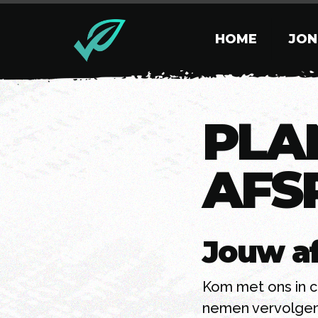
HOME
JON
PLA
AFS
Jouw af
Kom met ons in co
nemen vervolgen